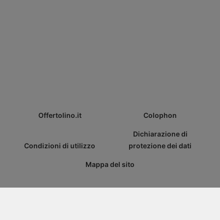
Offertolino.it
Colophon
Dichiarazione di
Condizioni di utilizzo
protezione dei dati
Mappa del sito